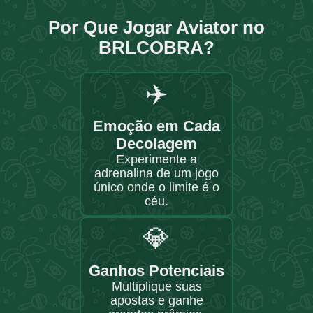
Por Que Jogar Aviator no
BRLCOBRA?
✈️
Emoção em Cada
Decolagem
Experimente a
adrenalina de um jogo
único onde o limite é o
céu.
💎
Ganhos Potenciais
Multiplique suas
apostas e ganhe