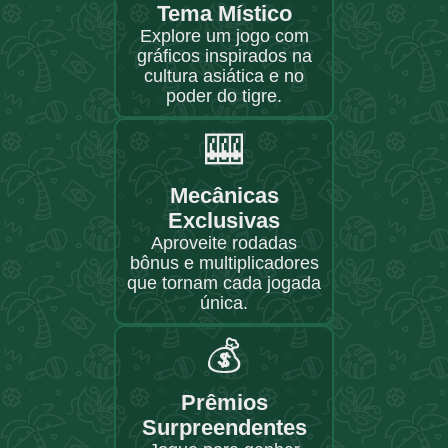
Tema Místico
Explore um jogo com
gráficos inspirados na
cultura asiática e no
poder do tigre.
🎰
Mecânicas
Exclusivas
Aproveite rodadas
bônus e multiplicadores
que tornam cada jogada
única.
💰
Prêmios
Surpreendentes