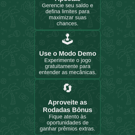
Gerencie seu saldo e
defina limites para
maximizar suas
chances.
🕹️
Use o Modo Demo
Experimente o jogo
gratuitamente para
entender as mecânicas.
🔄
Aproveite as
Rodadas Bônus
Fique atento às
oportunidades de
ganhar prêmios extras.